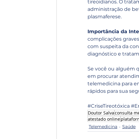
tireoidianos. O trat
administração de be
plasmaferese.
Importância da Int
complicações graves e
com suspeita da con
diagnóstico e trata
Se você ou alguém qu
em procurar atendim
telemedicina para em
rápidos para sua seg
#CriseTireotóxica
#E
Doutor Salva
consulta m
atestado online
platafor
Telemedicina
Saúde