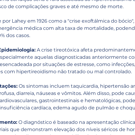
isco de complicações graves e até mesmo de morte.
 por Lahey em 1926 como a "crise exoftálmica do bócio", a
mergência médica com alta taxa de mortalidade, podend
0% dos casos.
Epidemiologia:
 A crise tireotóxica afeta predominante
 especialmente aquelas diagnosticadas anteriormente c
esencadeada por situações de estresse, como infecções, 
s com hipertireoidismo não tratado ou mal controlado.
tações:
 Os sintomas incluem taquicardia, hipertensão arte
ofusa, diarreia, náuseas e vômitos. Além disso, pode caus
cardiovasculares, gastrointestinais e hematológicas, pode
nsuficiência cardíaca, edema agudo de pulmão e choqu
amento:
 O diagnóstico é baseado na apresentação clínic
riais que demonstram elevação dos níveis séricos de ho