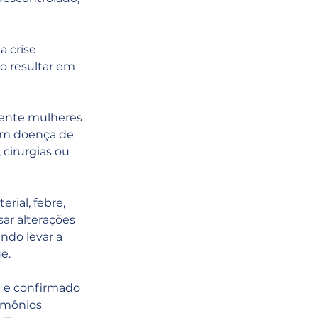
 crise 
o resultar em 
mente mulheres 
om doença de 
cirurgias ou 
rial, febre, 
ar alterações 
ndo levar a 
e.
a e confirmado 
rmônios 