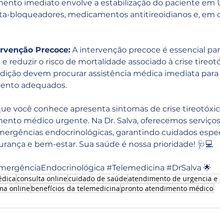
amento imediato envolve a estabilização do paciente em 
ta-bloqueadores, medicamentos antitireoidianos e, em c
ervenção Precoce:
 A intervenção precoce é essencial para
 reduzir o risco de mortalidade associado à crise tireotó
dição devem procurar assistência médica imediata para
mento adequados.
e você conhece apresenta sintomas de crise tireotóxica
ento médico urgente. Na Dr. Salva, oferecemos serviços
ergências endocrinológicas, garantindo cuidados especi
urança e bem-estar. Sua saúde é nossa prioridade! 🩺💻 
mergênciaEndocrinológica
#Telemedicina
#DrSalva
 🌟
édica
consulta online
cuidado de saúde
atendimento de urgencia e
ma online
benefícios da telemedicina
pronto atendimento médico