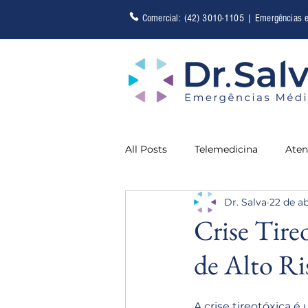
Comercial: (42) 3010-1105 | Emergências 
All Posts
Telemedicina
Aten
Dr. Salva
22 de ab
Saúde
Crise Tire
de Alto Ri
A crise tireotóxica é