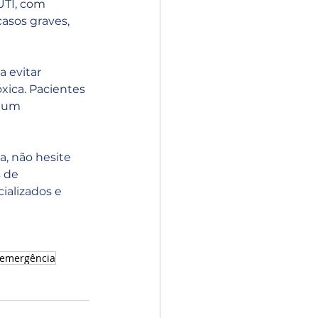
UTI, com 
asos graves, 
 evitar 
xica. Pacientes 
 um 
, não hesite 
 de 
alizados e 
 emergência