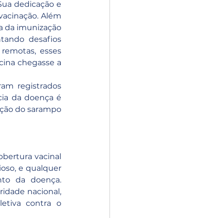
ua dedicação e 
acinação. Além 
a da imunização 
tando desafios 
remotas, esses 
cina chegasse a 
am registrados 
ia da doença é 
nação do sarampo 
bertura vacinal 
so, e qualquer 
to da doença. 
idade nacional, 
tiva contra o 