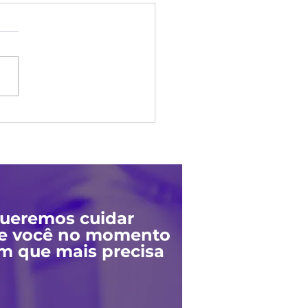
ela e Celulite: Qual a
ença?
ueremos cuidar
e você no momento
m que mais precisa