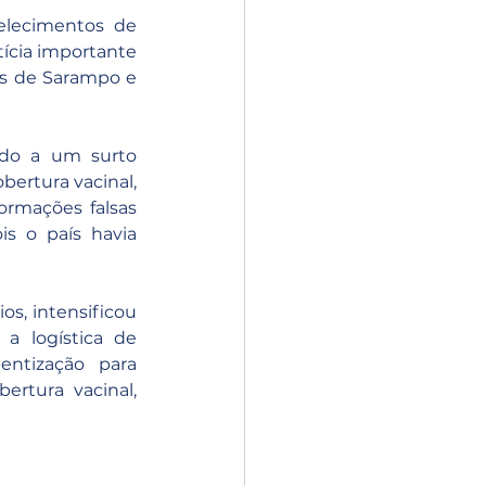
lecimentos de 
cia importante 
os de Sarampo e 
do a um surto 
ertura vacinal, 
ormações falsas 
s o país havia 
s, intensificou 
 logística de 
ntização para 
rtura vacinal, 