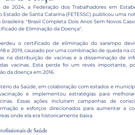
 de 2024, a Federação dos Trabalhadores em Estabe
o Estado de Santa Catarina (FETESSC) publicou uma notí
a brasileira: "Brasil Completa Dois Anos Sem Novos Cas
ificado de Eliminação da Doença".
perdeu o certificado de eliminação do sarampo devi
2018 e 2019, causado por uma combinação de queda na cob
cas na distribuição de vacinas e a disseminação de inf
as vacinas. Esta perda foi um revés importante, poi
ção da doença em 2016.
tério da Saúde, em colaboração com estados e município
cinação e implementou estratégias para melhorar a
acinas. Essas ações incluíram campanhas de conscie
rmação e esforços direcionados para aumentar a cobe
eas onde ela era historicamente baixa.
rofissionais de Saúde