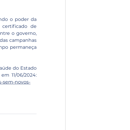
ndo o poder da 
ertificado de 
tre o governo, 
r das campanhas 
ampo permaneça 
aúde do Estado 
de Santa Catarina (FETESSC), postado em 10 de junho de 2024 . Acesso em 11/06/2024: 
os-sem-novos-