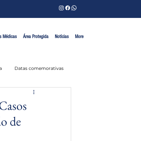
s Médicas
Área Protegida
Notícias
More
a
Datas comemorativas
Casos
do de