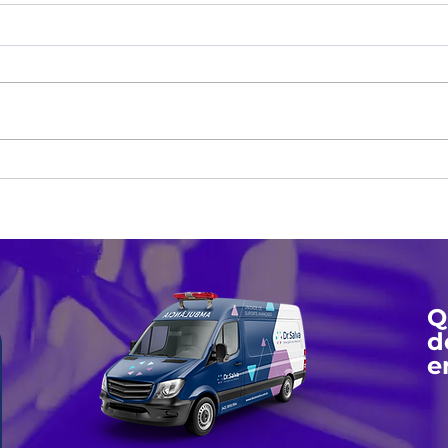
Benzodiazepínicos e Drogas para o
Erisip
Sono: O Que Você Precisa Saber
Difer
Q
d
e