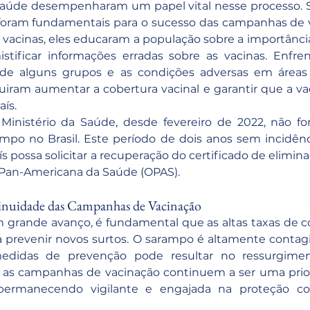
 saúde desempenharam um papel vital nesse processo. S
 foram fundamentais para o sucesso das campanhas de v
 vacinas, eles educaram a população sobre a importânci
tificar informações erradas sobre as vacinas. Enfren
 de alguns grupos e as condições adversas em áreas 
uiram aumentar a cobertura vacinal e garantir que a va
aís.
nistério da Saúde, desde fevereiro de 2022, não for
mpo no Brasil. Este período de dois anos sem incidênc
ís possa solicitar a recuperação do certificado de elimi
 Pan-Americana da Saúde (OPAS).
inuidade das Campanhas de Vacinação
 grande avanço, é fundamental que as altas taxas de co
 prevenir novos surtos. O sarampo é altamente contagio
edidas de prevenção pode resultar no ressurgimen
ue as campanhas de vacinação continuem a ser uma prior
ermanecendo vigilante e engajada na proteção cole