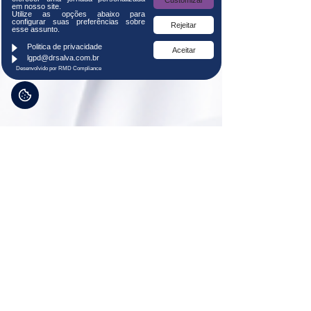
Customizar
em nosso site.
Utilize as opções abaixo para
configurar suas preferências sobre
Rejeitar
esse assunto.
Politica de privacidade
Aceitar
lgpd@drsalva.com.br
Desenvolvido por RMD Compliance