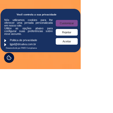
Você controla a sua privacidade
Nós utilizamos cookies para lhe
oferecer uma jornada personalizada
Customizar
em nosso site.
Utilize as opções abaixo para
configurar suas preferências sobre
Rejeitar
esse assunto.
Politica de privacidade
Aceitar
lgpd@drsalva.com.br
Desenvolvido por RMD Compliance