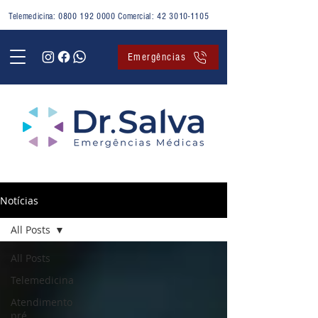
Telemedicina:
0800 192 0000
Comercial:
42 3010-1105
Emergências
Notícias
All Posts
All Posts
Telemedicina
Atendimento
pré